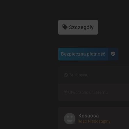
Szczegóły
Bezpieczna płatność
Brak opisu
Utworzono 6 lat temu
Kosaosa
Ilość: Niedostępny