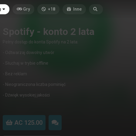
g
Gry
+18
Inne
Spotify - konto 2 lata
Pełny dostęp do konta Spotify na 2 lata:
- Odtwarzaj dowolny utwór
- Słuchaj w trybie offline
- Bez reklam
- Nieograniczona liczba pominięć
- Dźwięk wysokiej jakości
AC 125.00