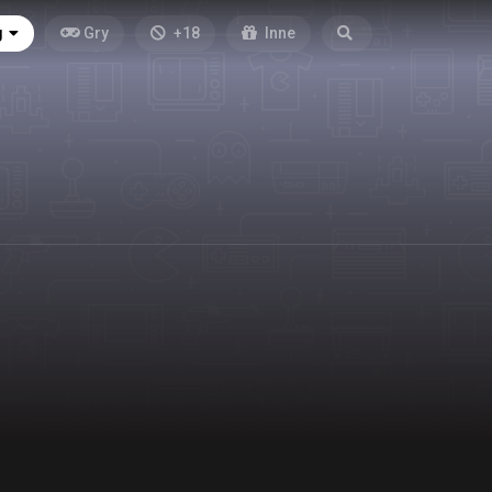
g
Gry
+18
Inne