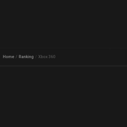
Home
Ranking
Xbox 360
© 2026
Arena 2 Game
| Wszelkie zgłoszenia i reklamacje prosimy
kierować na adres
pomoc@a2g.me
Regulamin