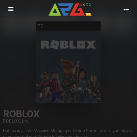
Nawigacja
PC
ROBLOX
ROBLOX, Inc.
Roblox is a free Massive Multiplayer Online Game, where you play in
user-created worlds with blocks and physics.