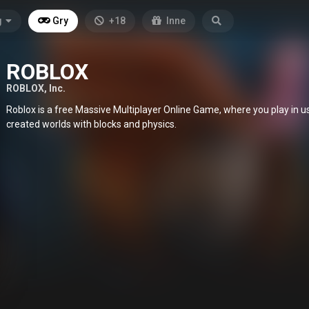
g
Gry
+18
Inne
ROBLOX
ROBLOX, Inc.
Roblox is a free Massive Multiplayer Online Game, where you play in u
created worlds with blocks and physics.