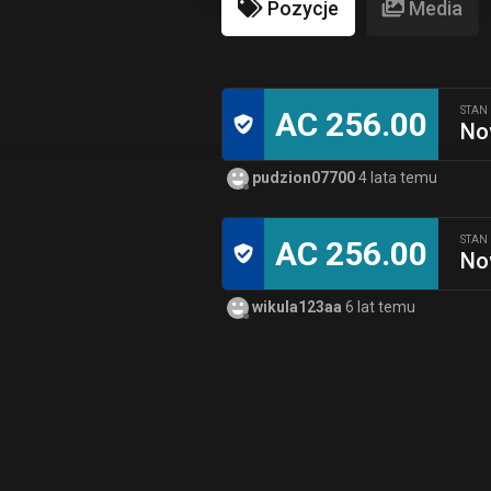
Pozycje
Media
STAN
AC 256.00
No
pudzion07700
4 lata temu
STAN
AC 256.00
No
wikula123aa
6 lat temu