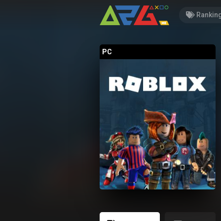
Rankin
PC