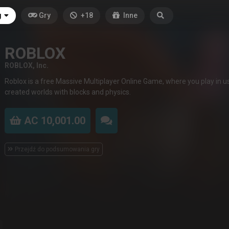
g
Gry
+18
Inne
ROBLOX
ROBLOX, Inc.
Roblox is a free Massive Multiplayer Online Game, where you play in u
created worlds with blocks and physics.
AC 10,001.00
Przejdź do podsumowania gry