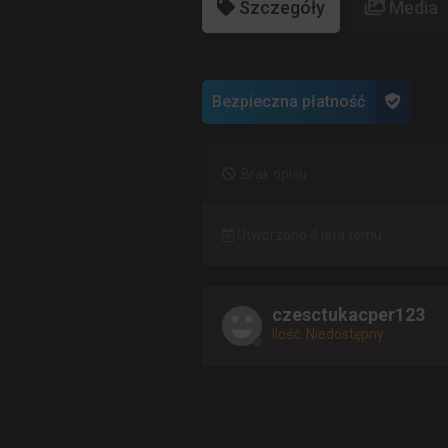
Szczegóły
Media
Bezpieczna płatność
Brak opisu
Utworzono 4 lata temu
czesctukacper123
Ilość: Niedostępny