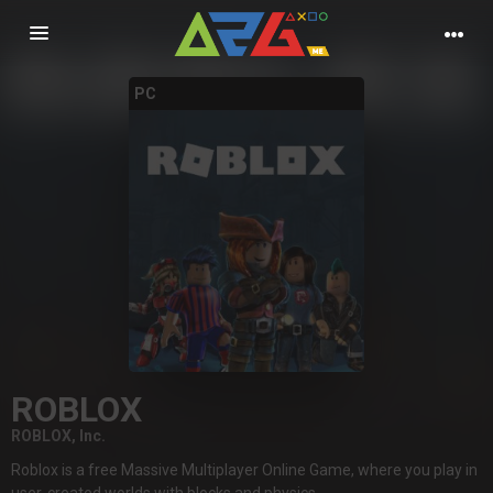
Nawigacja
PC
ROBLOX
ROBLOX, Inc.
Roblox is a free Massive Multiplayer Online Game, where you play in
user-created worlds with blocks and physics.