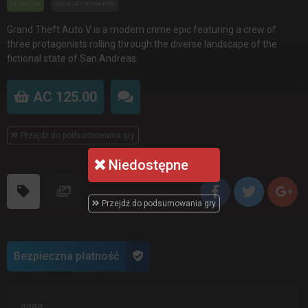
METASCORE
OCENA UŻYTKOWNIKÓW
Grand Theft Auto V is a modern crime epic featuring a crew of
three protagonists rolling through the diverse landscape of the
fictional state of San Andreas.
AC 125.00
Przejdź do podsumowania gry
Niedostępne
Przejdź do podsumowania gry
Bezpieczna płatność
aaaa