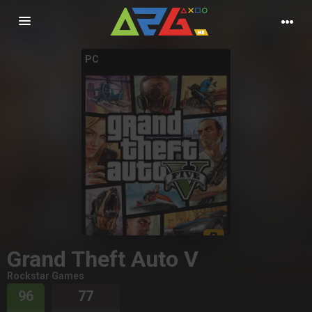
Nawigacja
PC
Grand Theft Auto V
Rockstar Games
96
77