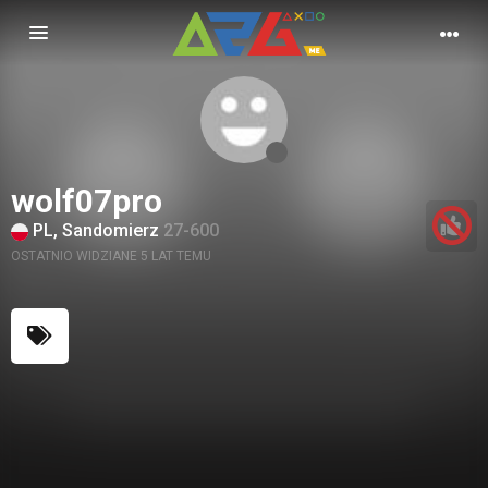
Nawigacja
wolf07pro
PL, Sandomierz
27-600
OSTATNIO WIDZIANE 5 LAT TEMU