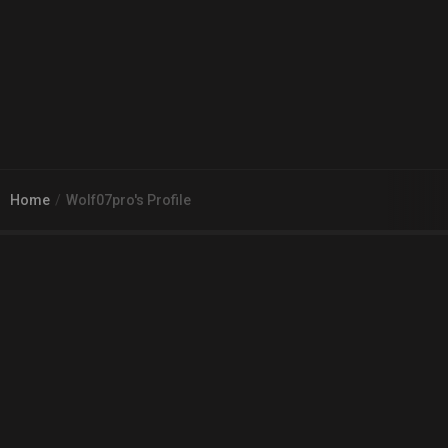
Home
Wolf07pro's Profile
© 2026
Arena 2 Game
| Wszelkie zgłoszenia i reklamacje prosimy
kierować na adres
pomoc@a2g.me
Regulamin