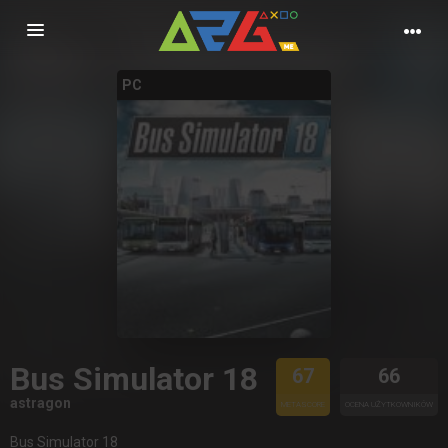
Nawigacja
PC
Bus Simulator 18
67
66
astragon
METASCORE
OCENA UŻYTKOWNIKÓW
Bus Simulator 18