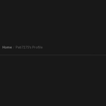
Home
Pati7275's Profile
© 2026
Arena 2 Game
| Wszelkie zgłoszenia i reklamacje prosimy
kierować na adres
pomoc@a2g.me
Regulamin