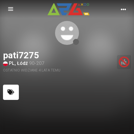
Nawigacja
pati7275
PL, Łódź
90-207
OSTATNIO WIDZIANE 4 LATA TEMU