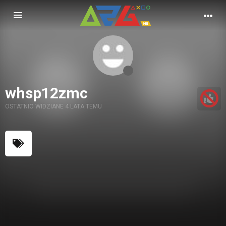
Nawigacja
whsp12zmc
OSTATNIO WIDZIANE 4 LATA TEMU