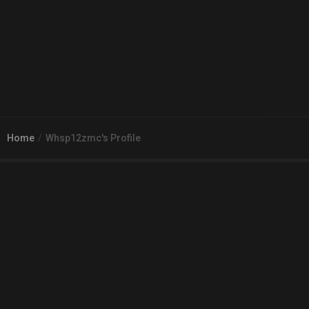
Home
Whsp12zmc's Profile
© 2026
Arena 2 Game
| Wszelkie zgłoszenia i reklamacje prosimy
kierować na adres
pomoc@a2g.me
Regulamin