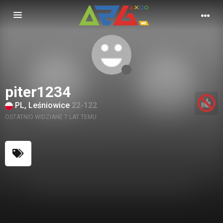
Nawigacja
piter1234
PL, Leśniowice
22-122
OSTATNIO WIDZIANE 7 LAT TEMU