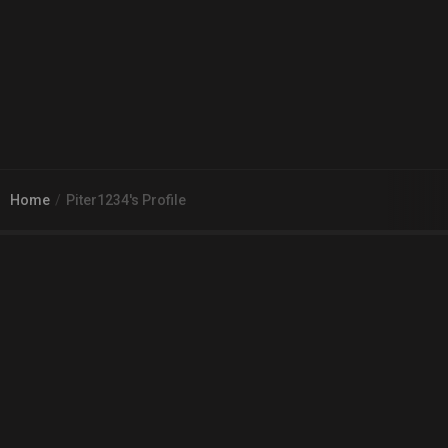
Home
Piter1234's Profile
© 2026
Arena 2 Game
| Wszelkie zgłoszenia i reklamacje prosimy
kierować na adres
pomoc@a2g.me
Regulamin