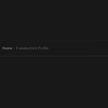
Home
Franekxdda's Profile
© 2026
Arena 2 Game
| Wszelkie zgłoszenia i reklamacje prosimy
kierować na adres
pomoc@a2g.me
Regulamin