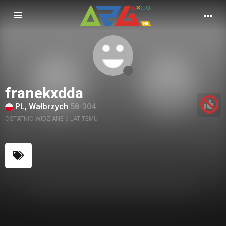
Nawigacja
franekxdda
PL, Wałbrzych
58-304
OSTATNIO WIDZIANE 6 LAT TEMU