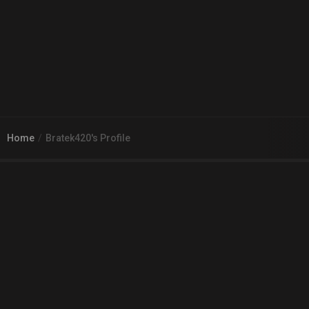
Home
Bratek420's Profile
© 2026
Arena 2 Game
| Wszelkie zgłoszenia i reklamacje prosimy
kierować na adres
pomoc@a2g.me
Regulamin