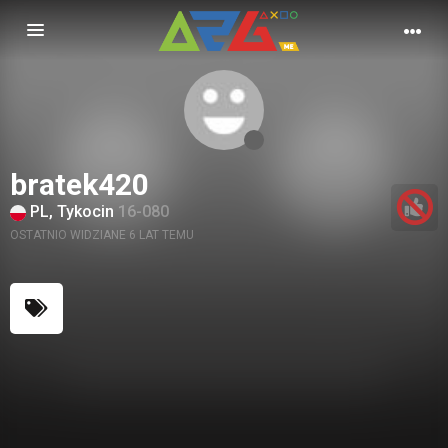
Nawigacja
bratek420
PL, Tykocin
16-080
OSTATNIO WIDZIANE 6 LAT TEMU