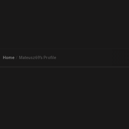
Home
Mateusz69's Profile
© 2026
Arena 2 Game
| Wszelkie zgłoszenia i reklamacje prosimy
kierować na adres
pomoc@a2g.me
Regulamin