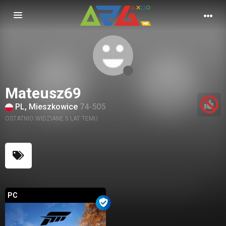
Nawigacja
Mateusz69
PL, Mieszkowice
74-505
OSTATNIO WIDZIANE 5 LAT TEMU
PC