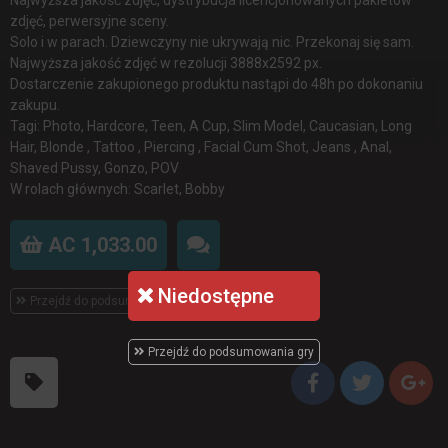
zdjęć, perwersyjne sceny.
Solo i w parach. Dziewczyny nie ukrywają nic. Przekonaj się sam.
Najwyższa jakość zdjęć w rezolucji 3888x2592 px.
Dostarczenie zakupionego produktu nastąpi do 48h po dokonaniu
zakupu.
Tagi: Photo, Hardcore, Teen, A Cup, Slim Model, Caucasian, Long
Hair, Blonde , Tattoo , Piercing , Facial Cum Shot, Jeans , Anal,
Shaved Pussy, Gonzo, POV
W rolach głównych: Scarlet, Bobby
AC 1,033.00
Niedostępne
Przejdź do podsumowania gry
Przejdź do podsumowania gry