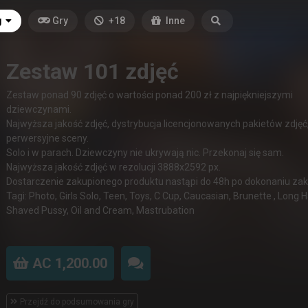
g
Gry
+18
Inne
Zestaw 101 zdjęć
Zestaw ponad 90 zdjęć o wartości ponad 200 zł z najpiękniejszymi
dziewczynami.
Najwyższa jakość zdjęć, dystrybucja licencjonowanych pakietów zdjęć
perwersyjne sceny.
Solo i w parach. Dziewczyny nie ukrywają nic. Przekonaj się sam.
Najwyższa jakość zdjęć w rezolucji 3888x2592 px.
Dostarczenie zakupionego produktu nastąpi do 48h po dokonaniu zak
Tagi: Photo, Girls Solo, Teen, Toys, C Cup, Caucasian, Brunette , Long Ha
Shaved Pussy, Oil and Cream, Mastrubation
AC 1,200.00
Przejdź do podsumowania gry