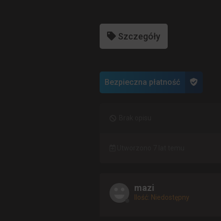
Szczegóły
Bezpieczna płatność
Brak opisu
Utworzono 7 lat temu
mazi
Ilość: Niedostępny