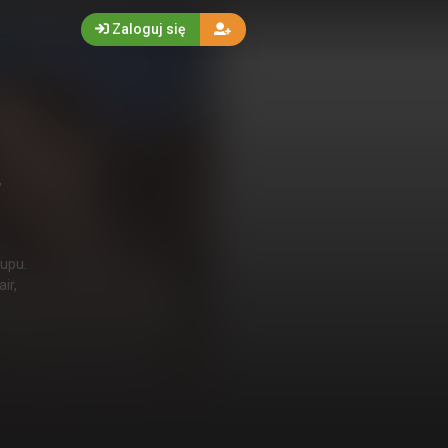
Zaloguj się
,
upu.
ir,