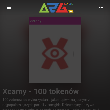
Nawigacja
Żetony
Xcamy - 100 tokenów
100 żetonów do wykorzystania jako napiwki na jednym z
najpopularniejszych portali z camgirls. Dziewczyny na żywo
prezentują wszystko to co mają do zaoferowania, żetony użyć