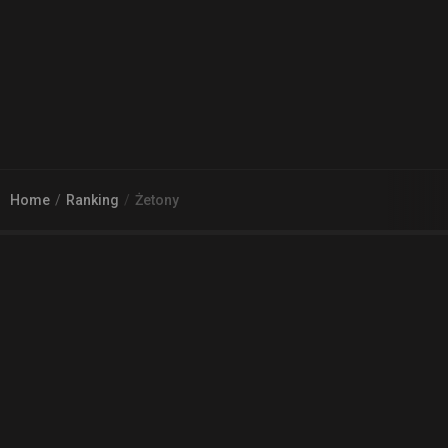
Home
Ranking
Żetony
© 2026
Arena 2 Game
| Wszelkie zgłoszenia i reklamacje prosimy
kierować na adres
pomoc@a2g.me
Regulamin