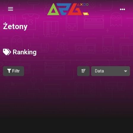
Nawigacja
Żetony
Ranking
Filtr