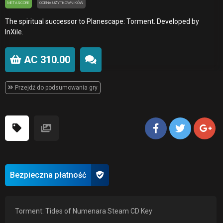
METASCORE
OCENA UŻYTKOWNIKÓW
The spiritual successor to Planescape: Torment. Developed by
InXile.
AC 310.00
Przejdź do podsumowania gry
Bezpieczna płatność
Torment: Tides of Numenara Steam CD Key