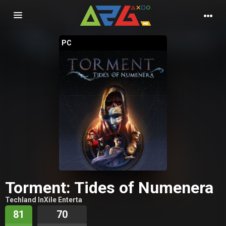
Nawigacja
PC
Torment: Tides of Numenera
Techland InXile Enterta
81
70