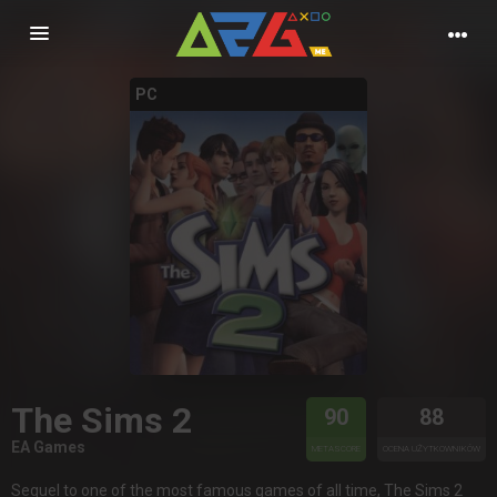
Nawigacja
PC
The Sims 2
90
88
EA Games
METASCORE
OCENA UŻYTKOWNIKÓW
Sequel to one of the most famous games of all time, The Sims 2