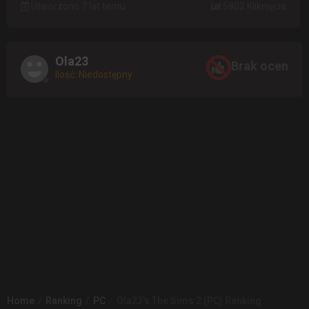
Utworzono 7 lat temu
5802 Kliknięcia
Ola23
Brak ocen
Ilość: Niedostępny
Home
Ranking
PC
Ola23's The Sims 2 (PC) Ranking