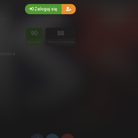
Zaloguj się
90
88
METASCORE
OCENA UŻYTKOWNIKÓW
oduces a