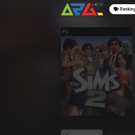
Rankin
PC