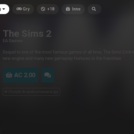
g
Gry
+18
Inne
The Sims 2
EA Games
Sequel to one of the most famous games of all time, The Sims 2 intr
new engine and many new gameplay features to the franchise.
AC 2.00
Przejdź do podsumowania gry