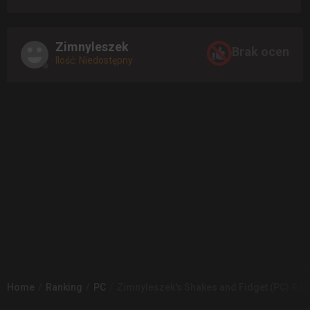
Zimnyleszek
Brak ocen
Ilość: Niedostępny
Home
Ranking
PC
Zimnyleszek's Shakes and Fidget (PC) Ran