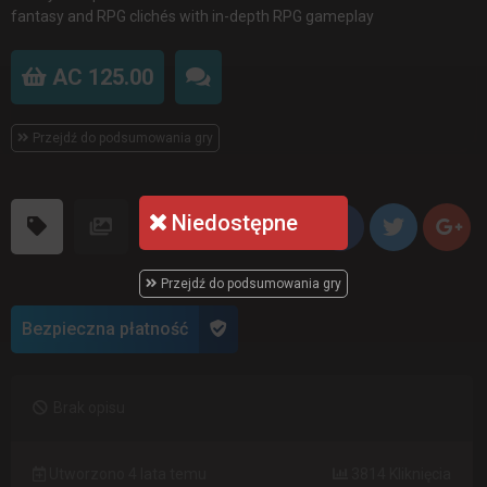
fantasy and RPG clichés with in-depth RPG gameplay
AC 125.00
Przejdź do podsumowania gry
Niedostępne
Przejdź do podsumowania gry
Bezpieczna płatność
Brak opisu
Utworzono 4 lata temu
3814 Kliknięcia