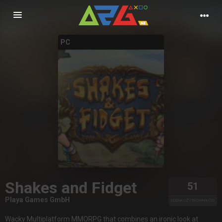
Nawigacja
PC
Shakes and Fidget
51
Playa Games GmbH
OCENA UŻYTKOWNIKÓW
Wacky Multiplatform MMORPG that combines an ironic look at