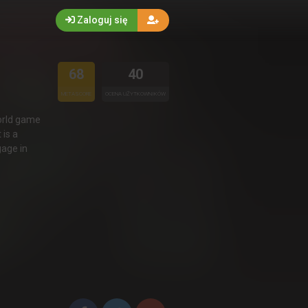
Zaloguj się
68
40
METASCORE
OCENA UŻYTKOWNIKÓW
world game
 is a
gage in