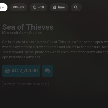
g
Gry
+18
Inne
Sea of Thieves
Microsoft Game Studios
Set in an era of classic piracy, Sea of Thieves is a first-person open-
where players form a crew of pirates and sail off to find treasure. As it
"shared world" game, pirate crews can encounter other crews and en
epic maritime skirmishes.
AC 2,700.00
Przejdź do podsumowania gry