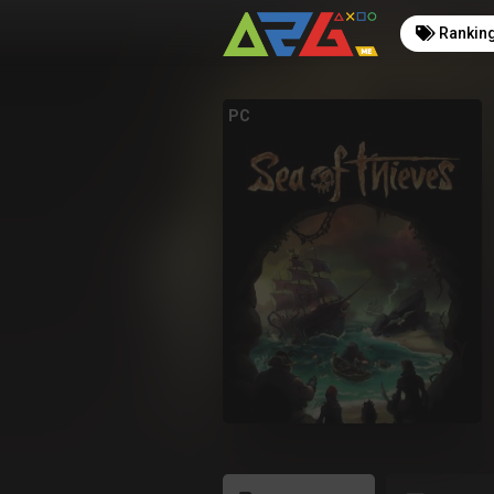
Rankin
PC