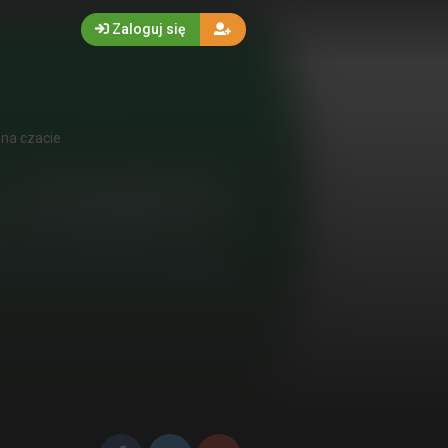
Zaloguj się
 na czacie