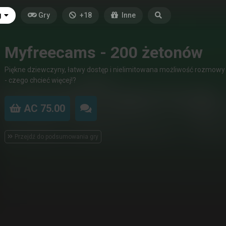
g
Gry
+18
Inne
Myfreecams - 200 żetonów
Piękne dziewczyny, łatwy dostęp i nielimitowana możliwość rozmowy
- czego chcieć więcej!?
AC 75.00
Przejdź do podsumowania gry