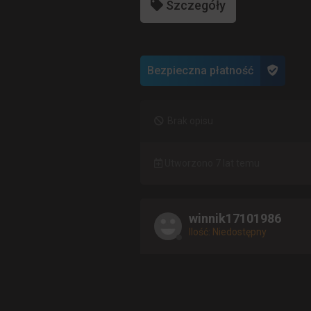
Szczegóły
Bezpieczna płatność
Brak opisu
Utworzono 7 lat temu
winnik17101986
Ilość: Niedostępny