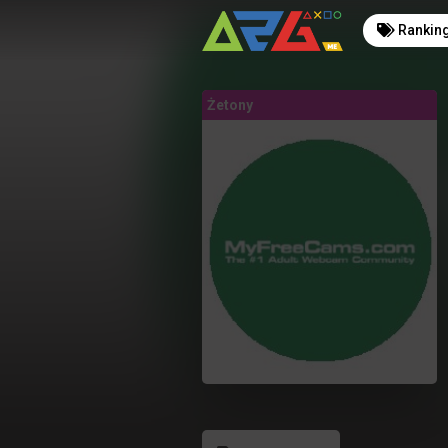
Rankin
Żetony