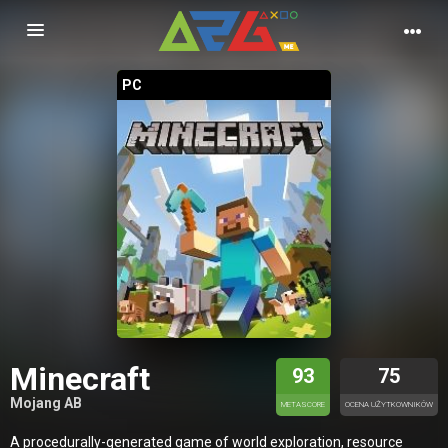
Nawigacja
PC
Minecraft
93
75
Mojang AB
METASCORE
OCENA UŻYTKOWNIKÓW
A procedurally-generated game of world exploration, resource