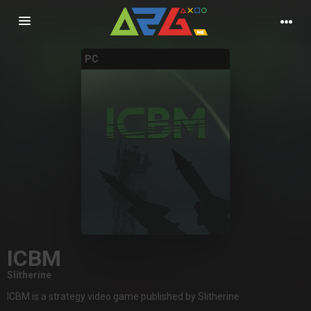
Nawigacja
PC
ICBM
Slitherine
ICBM is a strategy video game published by Slitherine