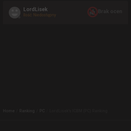
LordLisek
Brak ocen
Ilość: Niedostępny
Home
Ranking
PC
LordLisek's ICBM (PC) Ranking