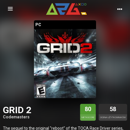
Nawigacja
PC
GRID 2
80
58
Codemasters
METASCORE
OCENA UŻYTKOWNIKÓW
The sequel to the original "reboot" of the TOCA Race Driver series,