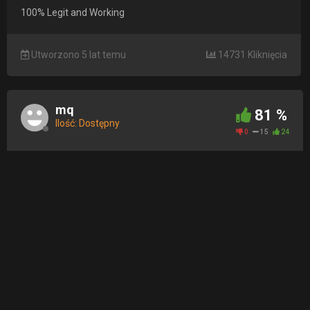
100% Legit and Working
Utworzono 5 lat temu
14731 Kliknięcia
mq
81 %
Ilość: Dostępny
0
15
24