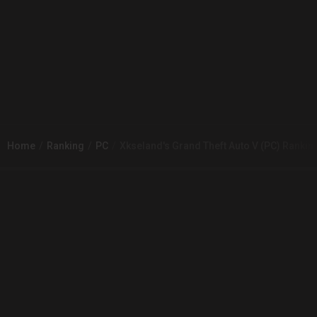
Home
Ranking
PC
Xkseland's Grand Theft Auto V (PC) Rankin
© 2026
Arena 2 Game
| Wszelkie zgłoszenia i reklamacje prosimy
kierować na adres
pomoc@a2g.me
Regulamin