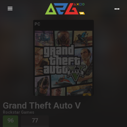
Nawigacja
PC
Grand Theft Auto V
Rockstar Games
96
77