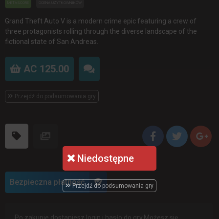
METASCORE
OCENA UŻYTKOWNIKÓW
Grand Theft Auto V is a modern crime epic featuring a crew of
three protagonists rolling through the diverse landscape of the
fictional state of San Andreas.
AC 125.00
Przejdź do podsumowania gry
Niedostępne
Bezpieczna płatność
Przejdź do podsumowania gry
Po zakupie dostaniesz login i hasło do gry.Możesz się