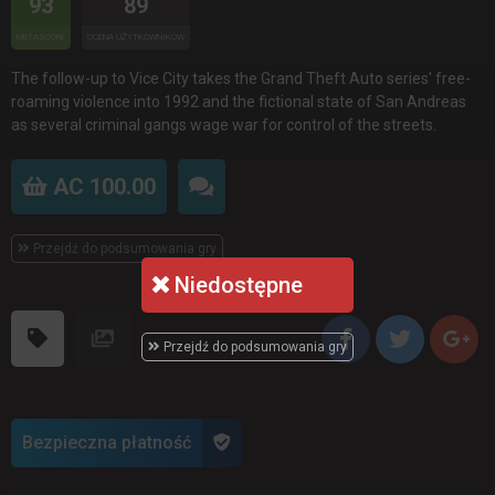
93
89
METASCORE
OCENA UŻYTKOWNIKÓW
The follow-up to Vice City takes the Grand Theft Auto series' free-
roaming violence into 1992 and the fictional state of San Andreas
as several criminal gangs wage war for control of the streets.
AC 100.00
Przejdź do podsumowania gry
Niedostępne
Przejdź do podsumowania gry
Bezpieczna płatność