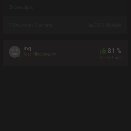
Brak opisu
Utworzono 5 lat temu
5299 Kliknięcia
mq
81 %
Ilość: Niedostępny
0
15
24