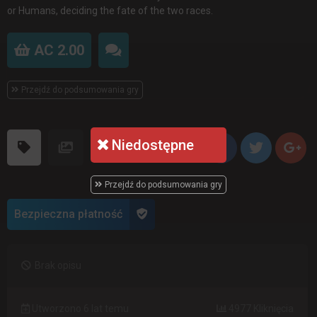
or Humans, deciding the fate of the two races.
AC 2.00
Przejdź do podsumowania gry
Niedostępne
Przejdź do podsumowania gry
Bezpieczna płatność
Brak opisu
Utworzono 6 lat temu
4977 Kliknięcia