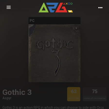
Nawigacja
PC
Gothic 3
63
75
Aspyr
METASCORE
OCENA UŻYTKOWNIKÓW
Gothic 3 is an action RPG in which you can choose to side with Orcs