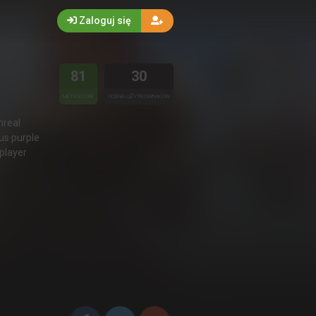
Zaloguj się
81
30
METASCORE
OCENA UŻYTKOWNIKÓW
nreal
us purple
-player