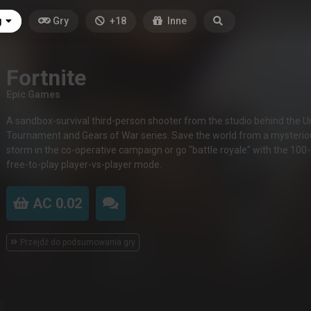
g
Gry
+18
Inne
Fortnite
Epic Games
A sandbox-survival third-person shooter from the studio behind the U
Tournament and Gears of War series. Save the world from a mysterio
storm in the co-operative campaign or go "battle royale" with the 100
free-to-play player-vs-player mode.
AC 0.02
Przejdź do podsumowania gry