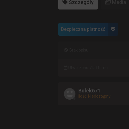
Szczegóły
Media
Bezpieczna płatność
Brak opisu
Utworzono 7 lat temu
Bolek671
Ilość: Niedostępny