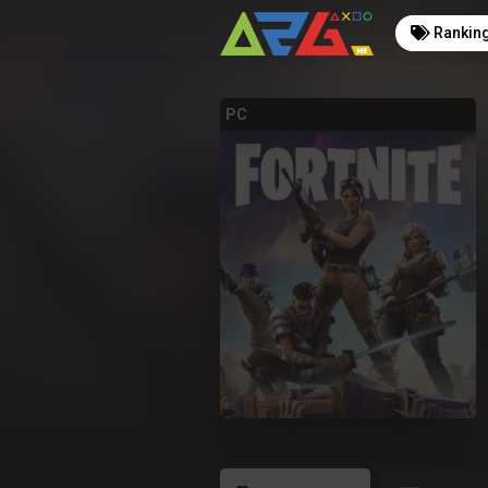
Rankin
PC