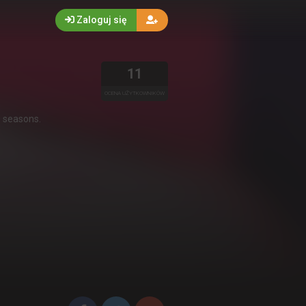
Zaloguj się
11
OCENA UŻYTKOWNIKÓW
0 seasons.