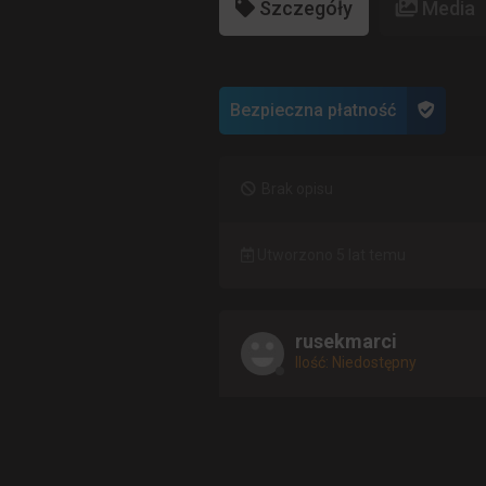
Szczegóły
Media
Bezpieczna płatność
Brak opisu
Utworzono 5 lat temu
rusekmarci
Ilość: Niedostępny