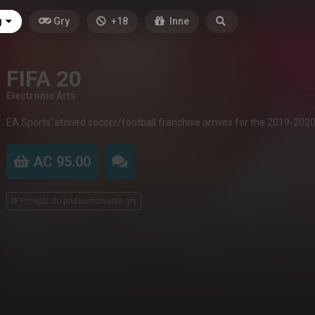
g
Gry
+18
Inne
FIFA 20
Electronic Arts
EA Sports' storied soccer/football franchise arrives for the 2019-202
AC 95.00
Przejdź do podsumowania gry