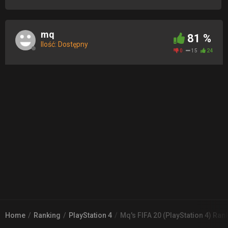
mq
81 %
Ilość: Dostępny
0
15
24
Home
Ranking
PlayStation 4
Mq's FIFA 20 (PlayStation 4) Ran