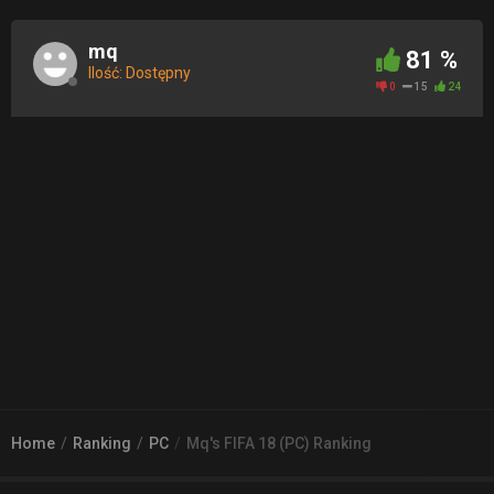
mq
81 %
Ilość: Dostępny
0
15
24
Home
Ranking
PC
Mq's FIFA 18 (PC) Ranking