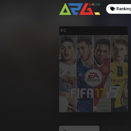
Rankin
PC