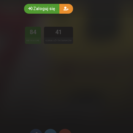
Zaloguj się
84
41
METASCORE
OCENA UŻYTKOWNIKÓW