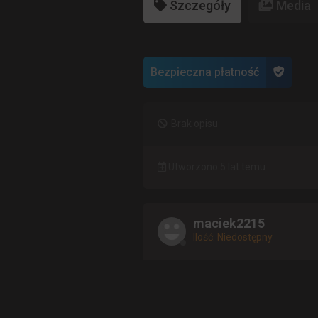
Szczegóły
Media
Bezpieczna płatność
Brak opisu
Utworzono 5 lat temu
maciek2215
Ilość: Niedostępny