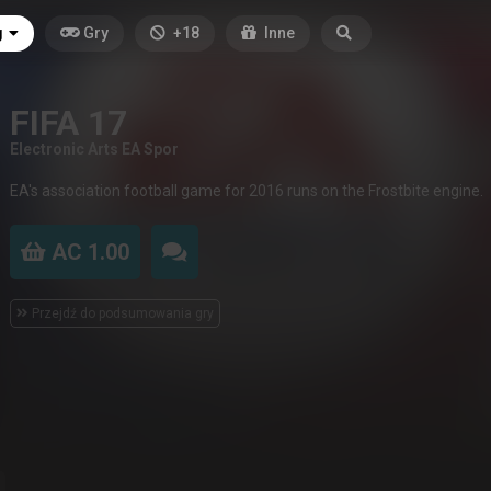
g
Gry
+18
Inne
FIFA 17
Electronic Arts EA Spor
EA's association football game for 2016 runs on the Frostbite engine.
AC 1.00
Przejdź do podsumowania gry