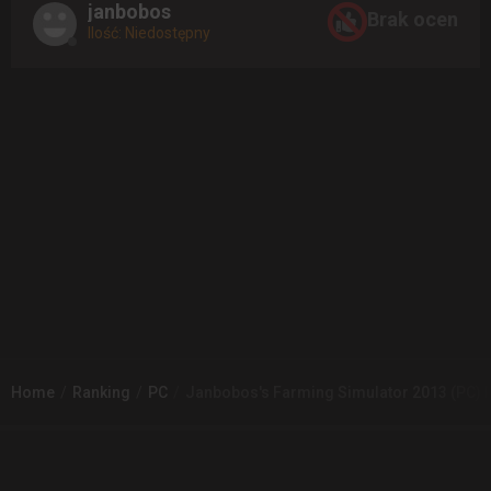
janbobos
Brak ocen
Ilość: Niedostępny
Home
Ranking
PC
Janbobos's Farming Simulator 2013 (PC) 