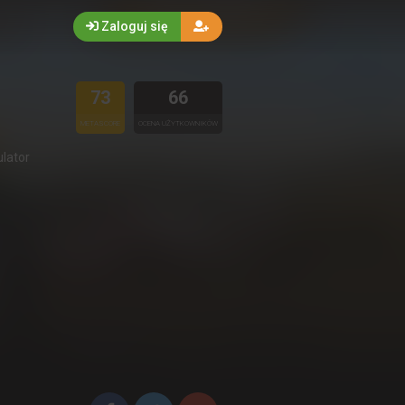
Zaloguj się
73
66
METASCORE
OCENA UŻYTKOWNIKÓW
ulator