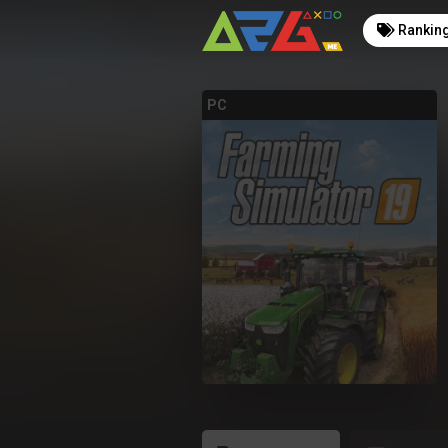
Rankin
PC