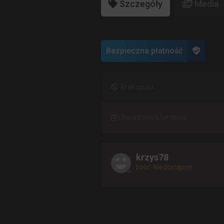
Szczegóły
Media
Bezpieczna płatność
Brak opisu
Utworzono 6 lat temu
krzys78
Ilość: Niedostępny