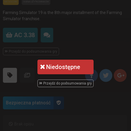
METASCORE
OCENA UŻYTKOWNIKÓW
Farming Simulator 19 is the 8th major installment of the Farming
Simulator franchise.
AC 3.38
Przejdź do podsumowania gry
Niedostępne
Przejdź do podsumowania gry
Bezpieczna płatność
Brak opisu