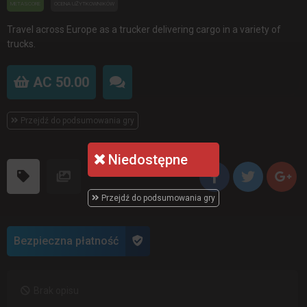
METASCORE
OCENA UŻYTKOWNIKÓW
Travel across Europe as a trucker delivering cargo in a variety of
trucks.
AC 50.00
Przejdź do podsumowania gry
Niedostępne
Przejdź do podsumowania gry
Bezpieczna płatność
Brak opisu