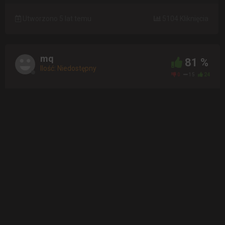
Utworzono 5 lat temu
5104 Kliknięcia
mq
81 %
Ilość: Niedostępny
0
15
24