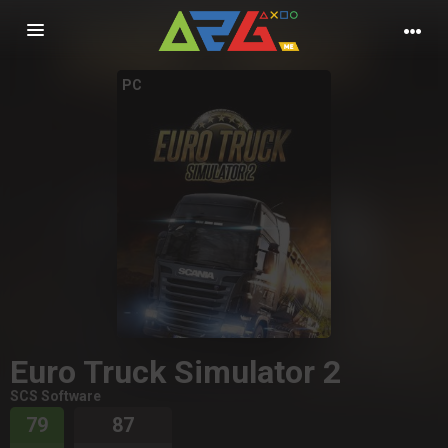
Nawigacja
PC
Euro Truck Simulator 2
SCS Software
79
87