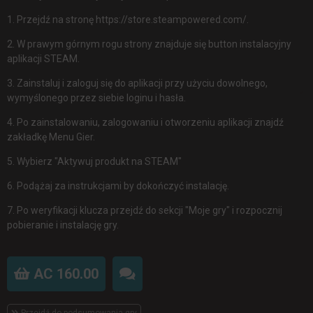
1. Przejdź na stronę https://store.steampowered.com/.
2. W prawym górnym rogu strony znajduje się button instalacyjny
aplikacji STEAM.
3. Zainstaluj i zaloguj się do aplikacji przy użyciu dowolnego,
wymyślonego przez siebie loginu i hasła.
4. Po zainstalowaniu, zalogowaniu i otworzeniu aplikacji znajdź
zakładkę Menu Gier.
5. Wybierz "Aktywuj produkt na STEAM"
6. Podążaj za instrukcjami by dokończyć instalację.
7. Po weryfikacji klucza przejdź do sekcji "Moje gry" i rozpocznij
pobieranie i instalację gry.
AC 160.00
Przejdź do podsumowania gry