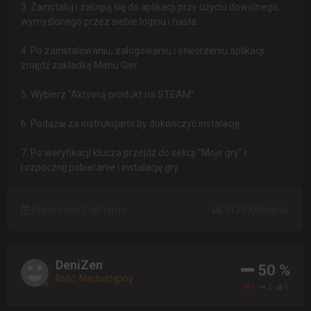
3. Zainstaluj i zaloguj się do aplikacji przy użyciu dowolnego,
wymyślonego przez siebie loginu i hasła.
4. Po zainstalowaniu, zalogowaniu i otworzeniu aplikacji
znajdź zakładkę Menu Gier.
5. Wybierz "Aktywuj produkt na STEAM"
6. Podążaj za instrukcjami by dokończyć instalację.
7. Po weryfikacji klucza przejdź do sekcji "Moje gry" i
rozpocznij pobieranie i instalację gry.
Utworzono 7 lat temu
5125 Kliknięcia
DeniZen
50 %
Ilość: Niedostępny
0
2
0