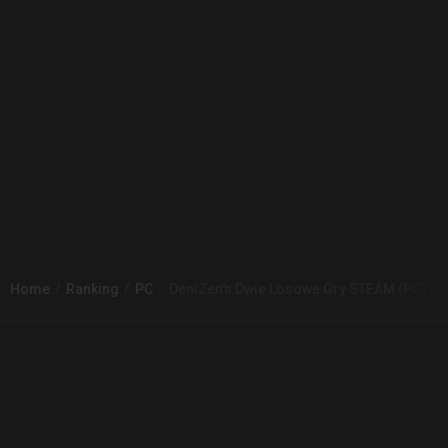
Home
Ranking
PC
DeniZen's Dwie Losowe Gry STEAM (PC) Ra