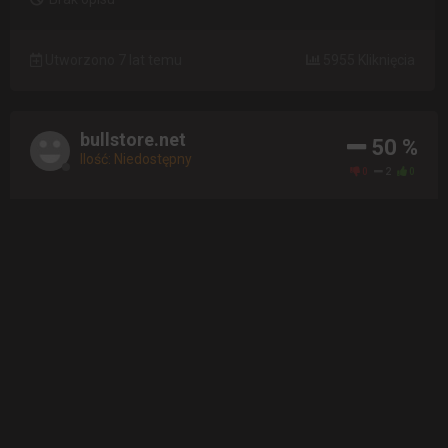
Utworzono 7 lat temu
5955 Kliknięcia
bullstore.net
50 %
Ilość: Niedostępny
0
2
0