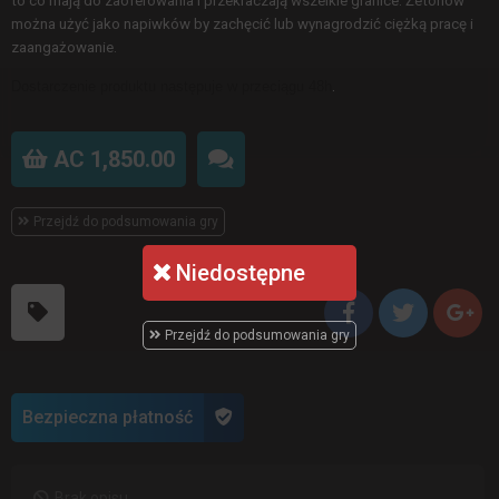
to co mają do zaoferowania i przekraczają wszelkie granice. Żetonów
można użyć jako napiwków by zachęcić lub wynagrodzić ciężką pracę i
zaangażowanie.
.
Dostarczenie produktu następuje w przeciągu 48h
AC 1,850.00
Przejdź do podsumowania gry
Niedostępne
Przejdź do podsumowania gry
Bezpieczna płatność
Brak opisu