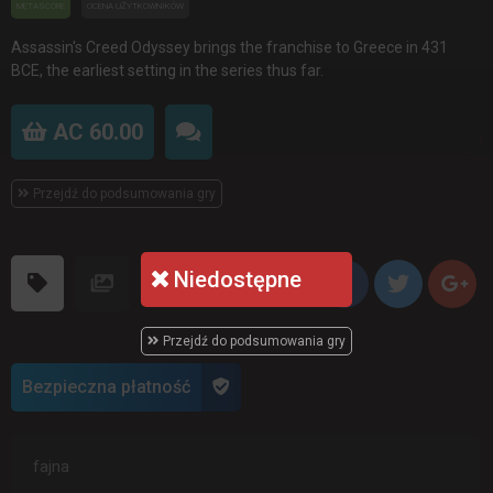
METASCORE
OCENA UŻYTKOWNIKÓW
Assassin's Creed Odyssey brings the franchise to Greece in 431
BCE, the earliest setting in the series thus far.
AC 60.00
Przejdź do podsumowania gry
Niedostępne
Przejdź do podsumowania gry
Bezpieczna płatność
fajna