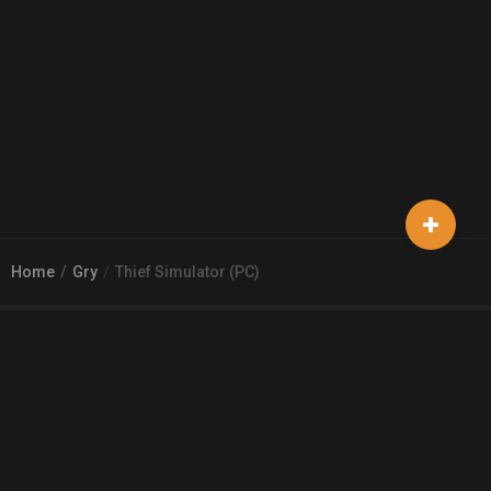
Home
Gry
Thief Simulator (PC)
© 2026
Arena 2 Game
| Wszelkie zgłoszenia i reklamacje prosimy