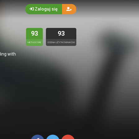
Zaloguj się
93
93
METASCORE
OCENA UŻYTKOWNIKÓW
ling with