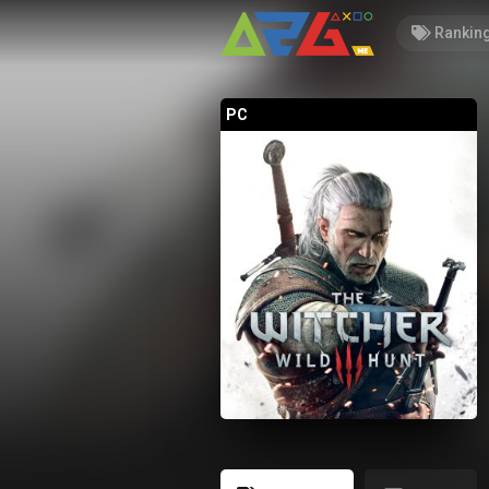
Rankin
PC