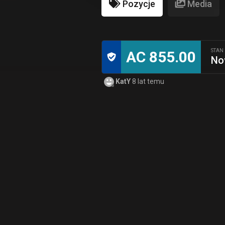
Pozycje
Media
STAN
AC 855.00
No
KatY
8 lat temu