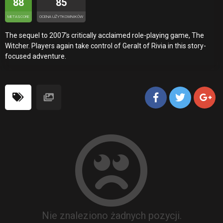
88
85
METASCORE
OCENA UŻYTKOWNIKÓW
The sequel to 2007's critically acclaimed role-playing game, The
Witcher. Players again take control of Geralt of Rivia in this story-
focused adventure.
Nie znaleziono żadnych pozycji.