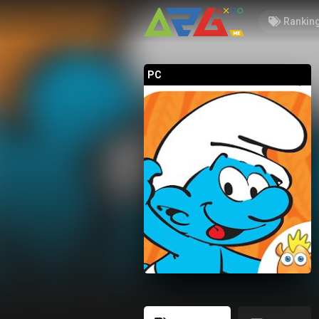
Rankin
PC