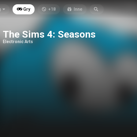
g
Gry
+18
Inne
The Sims 4: Seasons
Electronic Arts