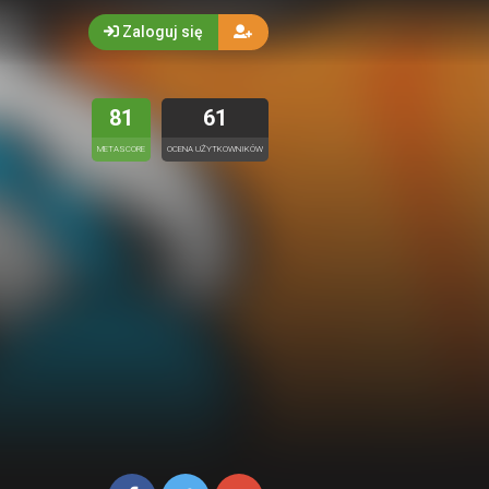
Zaloguj się
81
61
METASCORE
OCENA UŻYTKOWNIKÓW