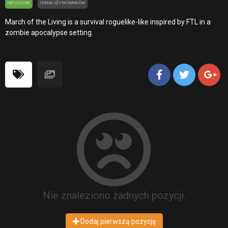
METASCORE
OCENA UŻYTKOWNIKÓW
March of the Living is a survival roguelike-like inspired by FTL in a
zombie apocalypse setting.
Nie znaleziono żadnych pozycji.
Dodaj pierwszą pozycję